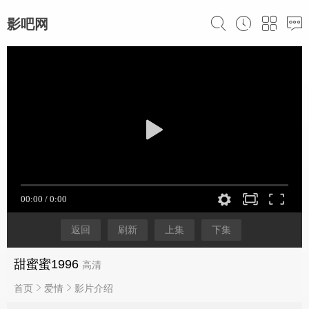
影吧网
返回
刷新
上集
下集
甜蜜蜜1996
高清
首页
爱情
影片介绍