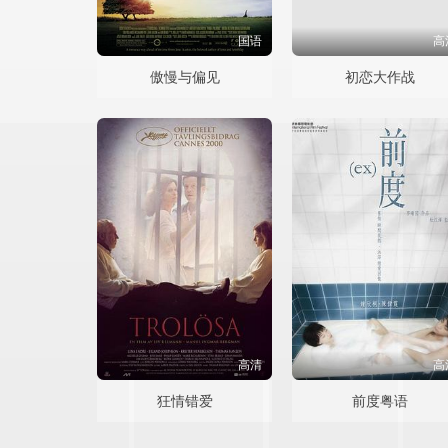
国语
高
傲慢与偏见
初恋大作战
高清
高
狂情错爱
前度粤语