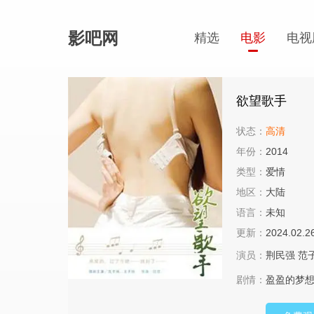
影吧网
精选
电影
电视
欲望歌手
状态：
高清
年份：
2014
类型：
爱情
地区：
大陆
语言：
未知
更新：
2024.02.2
演员：
荆民强
范
剧情：
盈盈的梦想