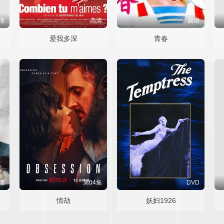
清
高清
国语
爱我多深
青春
清
第04集
DVD
情劫
妖妇1926