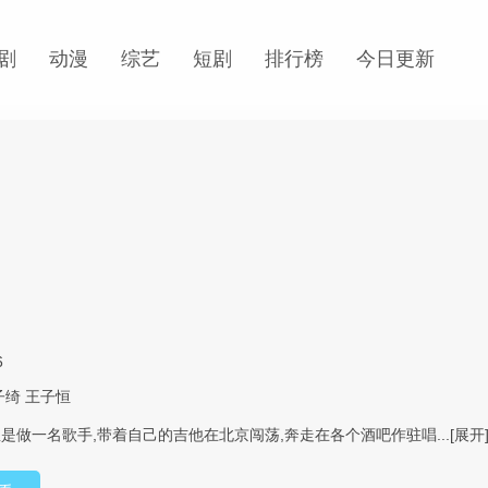
剧
动漫
综艺
短剧
排行榜
今日更新
6
子绮
王子恒
是做一名歌手,带着自己的吉他在北京闯荡,奔走在各个酒吧作驻唱...
[展开