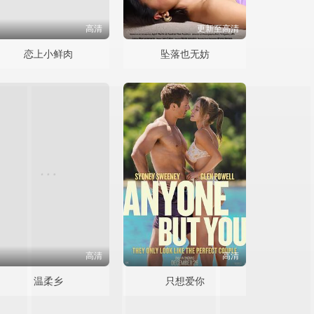
高清
更新至高清
恋上小鲜肉
坠落也无妨
高清
高清
温柔乡
只想爱你