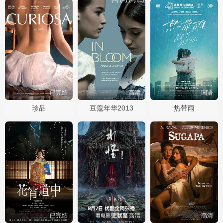
已完结
高清
国语
珍品
豆蔻年华2013
热带雨
已完结
更新至高清
高清