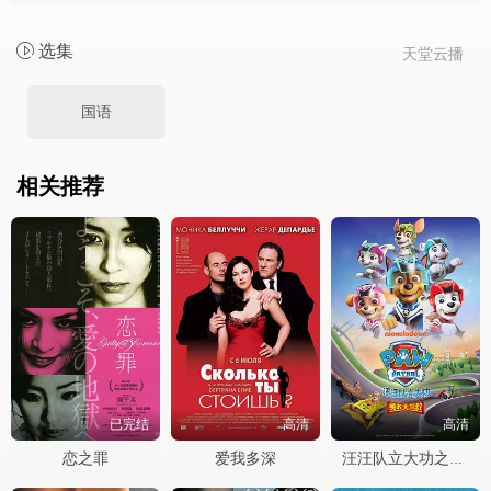
选集
天堂云播
国语
相关推荐
已完结
高清
高清
恋之罪
爱我多深
汪汪队立大功之勇敢大营救