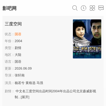
影吧网
三度空间
状态：
国语
年份：
2004
类型：
剧情
地区：
大陆
语言：
国语
更新：
2026.06.09
导演：
张轩南
演员：
杨若兮
黄格选
马强
剧情：
中文名三度空间出品时间2004年出品公司北京森威影视
制...
[展开]