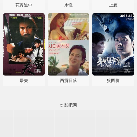
花宵道中
水怪
上瘾
国语
高清
国语
屠夫
西贡日落
狼图腾
© 影吧网