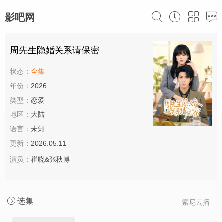
影吧网
周先生隐婚关系请保密
状态：
全集
年份：
2026
类型：
恋爱
地区：
大陆
语言：
未知
更新：
2026.05.11
演员：
崔晓&张秋博
选集
索尼云播