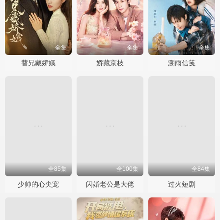
全集
全集
全集
替兄藏娇娥
娇藏京枝
溯雨信笺
全85集
全100集
全84集
少帅的心尖宠
闪婚老公是大佬
过火短剧