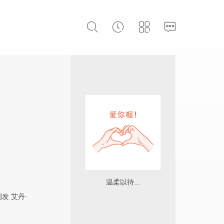
温柔以待...
润发
艾丹·