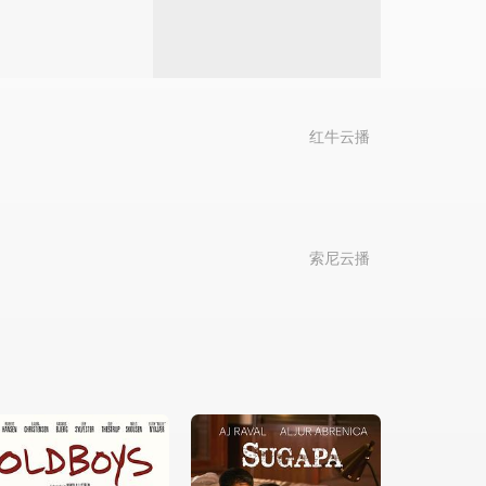
红牛云播
索尼云播