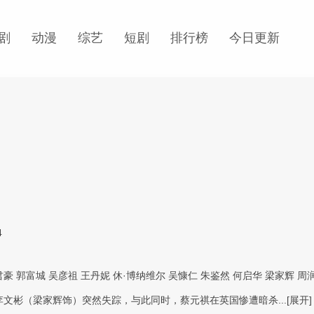
剧
动漫
综艺
短剧
排行榜
今日更新
4
君豪
郭富城
吴彦祖
王丹妮
休·博纳维尔
吴慷仁
朱鉴然
何启华
梁家辉
周
，李文彬（梁家辉饰）突然失踪，与此同时，蔡元祺在英国惨遭暗杀...
[展开]