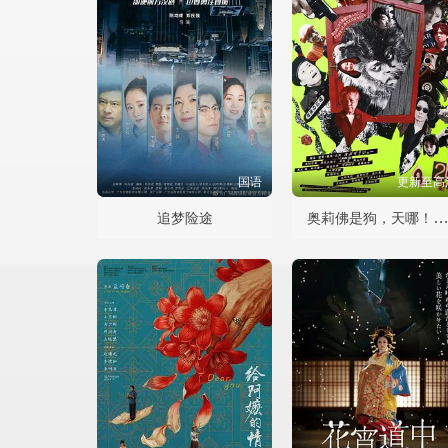
国语
更新至高
奥莉佛是狗，天哪！！这家伙 电
追梦险途