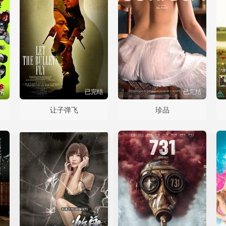
清
已完结
已完结
影版
让子弹飞
珍品