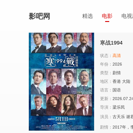
影吧网
精选
电影
电视
寒战1994
状态：
高清
年份：
2026
类型：
剧情
地区：
香港 大陆
语言：
国语
更新：
2026.07.2
导演：
梁乐民
演员：
古天乐
谢
剧情：
2017年