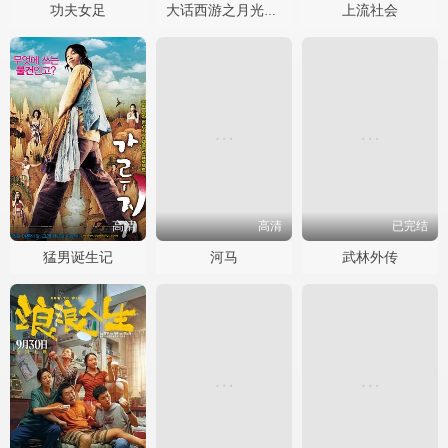
功夫女足
上流社会
大话西游之月光宝盒国语
高清
高清
已完结
猛男诞生记
河马
武林外传