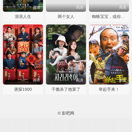
高清
高清
高清
浪浪人生
两个女人
蜘蛛宝宝，或你所听说过最疯狂的故事
国语
高清
国语
唐探1900
干脆杀了他算了
举起手来！
© 影吧网