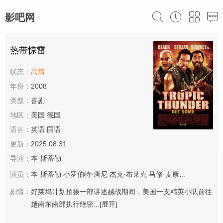
影吧网
热带惊雷
状态：
高清
年份：
2008
类型：
喜剧
地区：
美国 德国
语言：
英语 国语
更新：
2025.08.31
导演：
本·斯蒂勒
演员：
本·斯蒂勒
小罗伯特·唐尼
杰克·布莱克
马修·麦康纳
史蒂夫·库
剧情：
好莱坞计划拍摄一部讲述越战期间，美国一支精英小队前往
越南东南部执行绝密...
[展开]