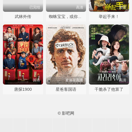
已完结
高清
国语
武林外传
举起手来！
蜘蛛宝宝，或你所听说过最疯狂的故事
国语
更新至高清
高清
唐探1900
星爸客国语
干脆杀了他算了
© 影吧网