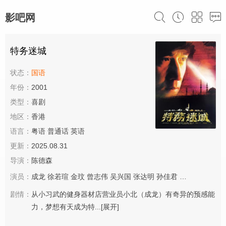
影吧网
特务迷城
状态：
国语
年份：
2001
类型：
喜剧
地区：
香港
语言：
粤语 普通话 英语
更新：
2025.08.31
导演：
陈德森
演员：
成龙
徐若瑄
金玟
曾志伟
吴兴国
张达明
孙佳君
张坚庭
剧情：
从小习武的健身器材店营业员小北（成龙）有奇异的预感能
力，梦想有天成为特...
[展开]