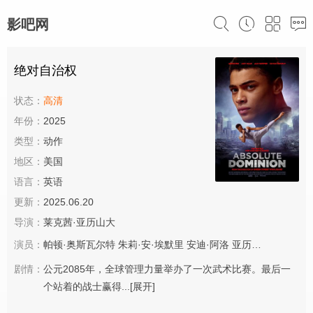
影吧网
绝对自治权
状态：
高清
年份：
2025
类型：
动作
地区：
美国
语言：
英语
更新：
2025.06.20
导演：
莱克茜·亚历山大
演员：
帕顿·奥斯瓦尔特
朱莉·安·埃默里
安迪·阿洛
亚历克斯·温特
里
剧情：
公元2085年，全球管理力量举办了一次武术比赛。最后一
个站着的战士赢得...
[展开]