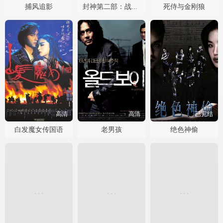
捕风追影
死侍与金刚狼
封神第二部：战火西岐
高清
高清
已完结
白发魔女传国语
老男孩
绝色神偷