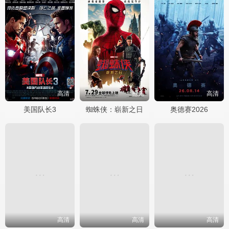
高清
抢先
高清
美国队长3
蜘蛛侠：崭新之日
奥德赛2026
高清
高清
高清