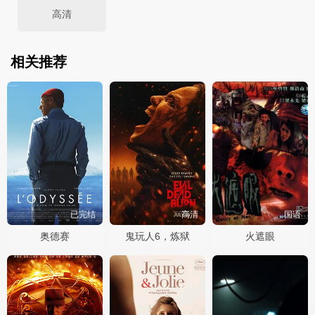
高清
相关推荐
已完结
高清
国语
奥德赛
鬼玩人6，炼狱
火遮眼