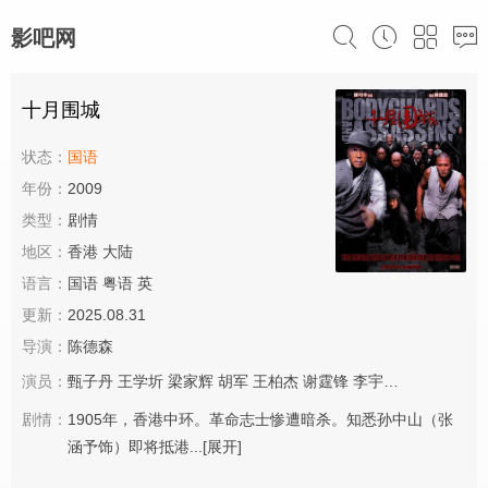
影吧网
十月围城
状态：
国语
年份：
2009
类型：
剧情
地区：
香港 大陆
语言：
国语 粤语 英
更新：
2025.08.31
导演：
陈德森
演员：
甄子丹
王学圻
梁家辉
胡军
王柏杰
谢霆锋
李宇春
巴特尔
黎明
剧情：
1905年，香港中环。革命志士惨遭暗杀。知悉孙中山（张
涵予饰）即将抵港...
[展开]