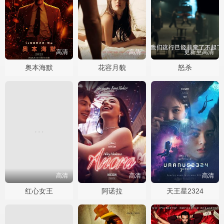
高清
高清
更新至高清
奥本海默
花容月貌
怒杀
高清
高清
高清
红心女王
阿诺拉
天王星2324