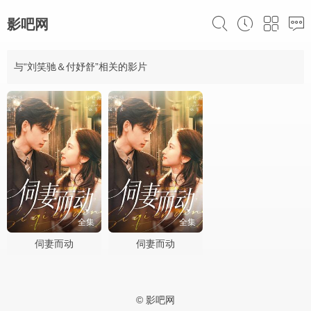
影吧网
与“刘笑驰＆付妤舒”相关的影片
全集
全集
伺妻而动
伺妻而动
© 影吧网